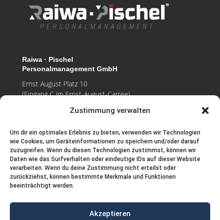
Raiwa · Pischel
Personalmanagement GmbH
Ernst August Platz 10
(Eingang C im Ernst-August-Carree)
30159 Hannover
Zustimmung verwalten
Tel.: (0511) 123 588 – 0
Um dir ein optimales Erlebnis zu bieten, verwenden wir Technologien
WhatsApp: 0172 412 21 76 (keine Anrufe)
wie Cookies, um Geräteinformationen zu speichern und/oder darauf
Fax: (0511) 123 588 – 33
zuzugreifen. Wenn du diesen Technologien zustimmst, können wir
Daten wie das Surfverhalten oder eindeutige IDs auf dieser Website
E-Mail
info@raiwa-pischel.de
verarbeiten. Wenn du deine Zustimmung nicht erteilst oder
zurückziehst, können bestimmte Merkmale und Funktionen
Web www.raiwa-pischel.de
beeinträchtigt werden.
Akzeptieren