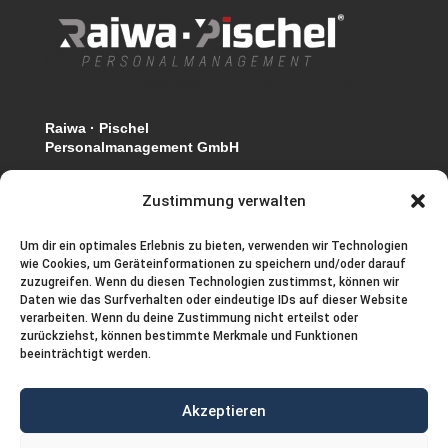
Raiwa · Pischel
Personalmanagement GmbH
Ernst August Platz 10
(Eingang C im Ernst-August-Carree)
Zustimmung verwalten
30159 Hannover
Um dir ein optimales Erlebnis zu bieten, verwenden wir Technologien
wie Cookies, um Geräteinformationen zu speichern und/oder darauf
Tel.: (0511) 123 588 – 0
zuzugreifen. Wenn du diesen Technologien zustimmst, können wir
WhatsApp: 0172 412 21 76 (keine Anrufe)
Daten wie das Surfverhalten oder eindeutige IDs auf dieser Website
Fax: (0511) 123 588 – 33
verarbeiten. Wenn du deine Zustimmung nicht erteilst oder
zurückziehst, können bestimmte Merkmale und Funktionen
E-Mail
info@raiwa-pischel.de
beeinträchtigt werden.
Web www.raiwa-pischel.de
Akzeptieren