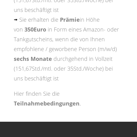
(151,67Std./mtl. oder 35Std./Woche) bei
uns beschäftigt ist
Sie erhalten die
Prämie
in Höhe
von
350Euro
in Form eines Amazon- oder
Tankgutscheins, wenn die von Ihnen
empfohlene / geworbene Person (m/w/d)
sechs Monate
durchgehend in Vollzeit
(151,67Std./mtl. oder 35Std./Woche) bei
uns beschäftigt ist
Hier finden Sie die
Teilnahmebedingungen
.